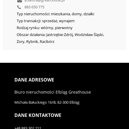
a.sikora@greathouse.pl
883 650 775
Typ nieruchomości: mieszkania, domy, działki
Typ transakcji: sprzedaż, wynajem
Rodzaj rynku: wtórny, pierwotny
Obszar działania: Jastrzębie-Zdrój, Wodzisław Śląski,
Żory, Rybnik, Racibórz
DANE ADRESOWE
Biuro nieruchomości Elbląg Greathouse
Michała Bałuckiego 16/B, 82-300 Elbląg
DANE KONTAKTOWE
+48 883 302 211