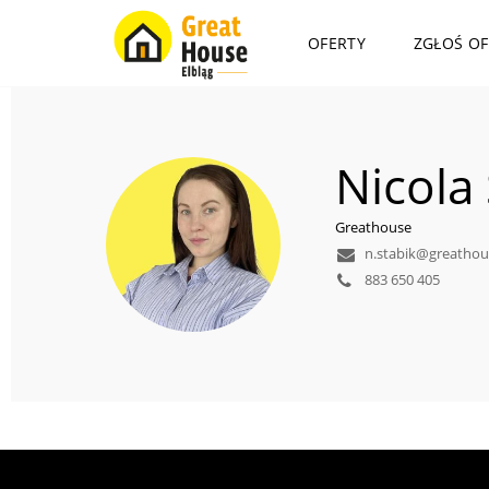
OFERTY
ZGŁOŚ OF
Nicola
Greathouse
n.stabik@greathou
883 650 405