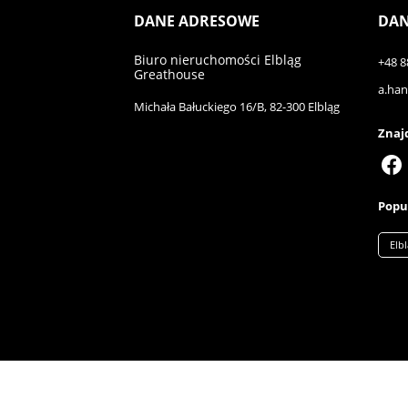
DANE ADRESOWE
DAN
Biuro nieruchomości Elbląg
+48 8
Greathouse
a.ha
Michała Bałuckiego 16/B, 82-300 Elbląg
Znajd
Popul
Elb