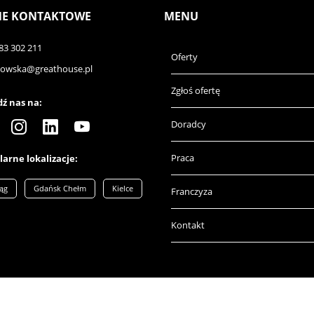
E KONTAKTOWE
MENU
83 302 211
Oferty
nowska@greathouse.pl
Zgłoś ofertę
ź nas na:
Doradcy
Praca
arne lokalizacje:
ląg
Gdańsk Chełm
Kielce
Franczyza
Kontakt