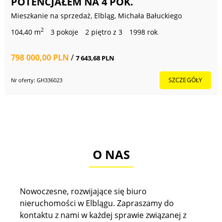
POTENCJAŁEM NA 4 POK.
Mieszkanie na sprzedaż, Elbląg, Michała Bałuckiego
2
104,40 m
3 pokoje
2 piętro z 3
1998 rok
798 000,00 PLN
/
7 643,68 PLN
SZCZEGÓŁY
Nr oferty: GH336023
O NAS
Nowoczesne, rozwijające się biuro
nieruchomości w Elblągu. Zapraszamy do
kontaktu z nami w każdej sprawie związanej z